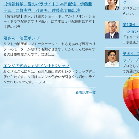
グ
【情報解禁／愛のパラサイト】本日配信！伊藤亜
ブログと
斗武、西野実見 渡邊将、佐藤竜太郎出演
きたい。
【情報解禁】さぁ、話題のショートドラマがミリオン - ショ
ートドラマ配信アプリ Million にて本日より配信開始です！
第10回
【愛のパラ...
ーション
「ドリー
姐さん 油圧ポンプ
ラボ企画
リフトの油圧ポンプモーターセットこれさえあれば既存のリ
フトのモーターが壊れても動かせます。しかしそんな事をす
第9回：
るのは修理屋さんです。普通は...
ップ、ブ
エンジの色合いがポイントBDシャツ
プロとし
てお届け
みなさんこんにちは。石川県白山市のセレクトショップ紳士
服ひらたです。今回はエンジの色合いが引き立つ細かいライ
ンのBDシャツです。ロンスト...
新着記事一覧