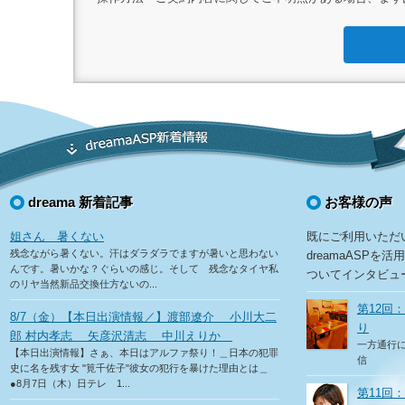
dreama 新着記事
お客様の声
姐さん 暑くない
既にご利用いただ
残念ながら暑くない。汗はダラダラでますが暑いと思わない
dreamaASP
んです。暑いかな？ぐらいの感じ。そして 残念なタイヤ私
ついてインタビュ
のリヤ当然新品交換仕方ないの...
第12回
8/7（金）【本日出演情報／】渡部遼介 小川大二
り
郎 村内孝志 矢彦沢清志 中川えりか
一方通行
【本日出演情報】さぁ、本日はアルファ祭り！＿日本の犯罪
信
史に名を残す女 "筧千佐子"彼女の犯行を暴けた理由とは＿
●8月7日（木）日テレ 1...
第11回